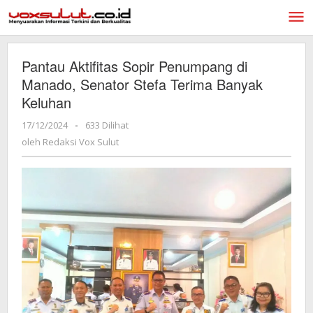
Lewati
ke
konten
Pantau Aktifitas Sopir Penumpang di
Manado, Senator Stefa Terima Banyak
Keluhan
17/12/2024
oleh
-
633 Dilihat
Redaksi
oleh
Redaksi Vox Sulut
Vox
Sulut