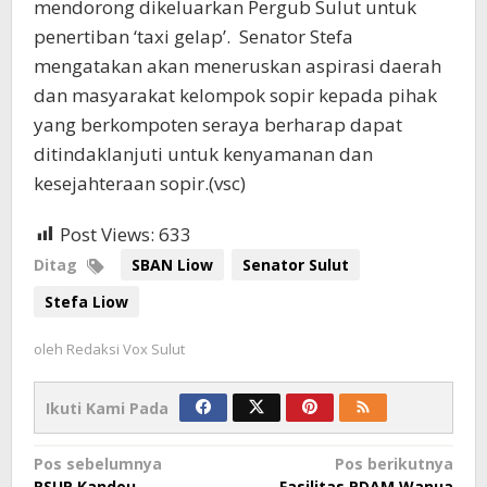
mendorong dikeluarkan Pergub Sulut untuk
penertiban ‘taxi gelap’. Senator Stefa
mengatakan akan meneruskan aspirasi daerah
dan masyarakat kelompok sopir kepada pihak
yang berkompoten seraya berharap dapat
ditindaklanjuti untuk kenyamanan dan
kesejahteraan sopir.(vsc)
Post Views:
633
Ditag
SBAN Liow
Senator Sulut
Stefa Liow
oleh
Redaksi Vox Sulut
Ikuti Kami Pada
Navigasi
Pos sebelumnya
Pos berikutnya
RSUP Kandou
Fasilitas PDAM Wanua