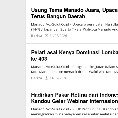
Vox
Usung Tema Manado Juara, Upaca
Sulut
Terus Bangun Daerah
Manado, VoxSulut.Co.id – Upacara peringatan Hari Ul
(14/7) di lapangan Sparta Tikala, Walikota Manado And
Berita
14/07/2026
oleh
Redaksi
Vox
Pelari asal Kenya Dominasi Lomb
Sulut
ke 403
Manado, VoxSulut.Co.id – Rangkaian kegiatan dalam r
Kota Manado makin menarik diikuti. Wakil Wali Kota 
Berita
11/07/2026
oleh
Redaksi
Vox
Hadirkan Pakar Retina dari Indone
Sulut
Kandou Gelar Webinar Internasion
Manado, VoxSulut.Co.id – RSUP Prof. Dr. R. D. Kan
meningkatkan mutu pelayanan kesehatan melalui pe