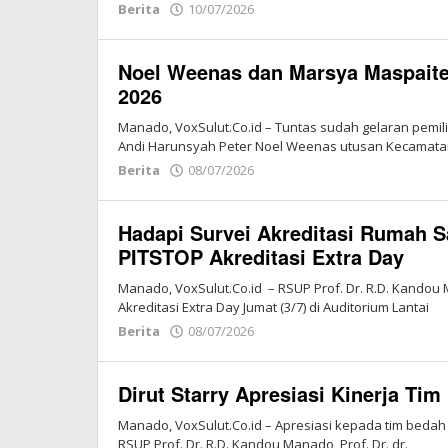
Berita
10/07/2026
oleh
Redaksi
Vox
Noel Weenas dan Marsya Maspait
Sulut
2026
Manado, VoxSulut.Co.id – Tuntas sudah gelaran pemil
Andi Harunsyah Peter Noel Weenas utusan Kecamat
Berita
08/07/2026
oleh
Redaksi
Vox
Hadapi Survei Akreditasi Rumah S
Sulut
PITSTOP Akreditasi Extra Day
Manado, VoxSulut.Co.id – RSUP Prof. Dr. R.D. Kandou
Akreditasi Extra Day Jumat (3/7) di Auditorium Lantai
Berita
08/07/2026
oleh
Redaksi
Vox
Dirut Starry Apresiasi Kinerja Ti
Sulut
Manado, VoxSulut.Co.id – Apresiasi kepada tim beda
RSUP Prof. Dr. R.D. Kandou Manado, Prof. Dr. dr.