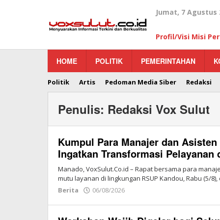
Lewati
Jumat, 7 Agustus 
ke
konten
Profil/Visi Misi P
HOME
POLITIK
PEMERINTAHAN
K
Politik
Artis
Pedoman Media Siber
Redaksi
Penulis:
Redaksi Vox Sulut
Kumpul Para Manajer dan Asisten
Ingatkan Transformasi Pelayanan 
Manado, VoxSulut.Co.id – Rapat bersama para manaje
mutu layanan di lingkungan RSUP Kandou, Rabu (5/8), 
Berita
06/08/2026
oleh
Redaksi
Vox
Sulut