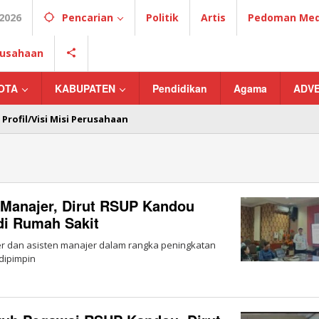
2026
Pencarian
Politik
Artis
Pedoman Medi
erusahaan
OTA
KABUPATEN
Pendidikan
Agama
ADV
Profil/Visi Misi Perusahaan
 Manajer, Dirut RSUP Kandou
di Rumah Sakit
r dan asisten manajer dalam rangka peningkatan
dipimpin