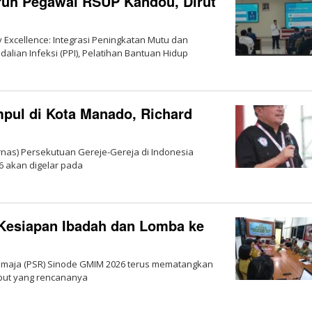
uruh Pegawai RSUP Kandou, Dirut
 Excellence: Integrasi Peningkatan Mutu dan
ian Infeksi (PPI), Pelatihan Bantuan Hidup
pul di Kota Manado, Richard
rnas) Persekutuan Gereje-Gereja di Indonesia
6 akan digelar pada
Kesiapan Ibadah dan Lomba ke
Remaja (PSR) Sinode GMIM 2026 terus mematangkan
but yang rencananya