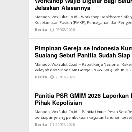
Workshop Wajib Digelar bagi Sel
Jelaskan Alasannya
Manado, VoxSulut.Co.id – Workshop Healthcare Safety
Keselamatan Pasien (PMKP), Pencegahan dan Pengendal
Berita
05/08/2026
oleh
Redaksi
Vox
Pimpinan Gereja se Indonesia Kum
Sulut
Sualang Sebut Panitia Sudah Siap
Manado, VoxSulut.Co.id – Rapat Kerja Nasional (Rake
Wilayah dan Sinode Am Gereja (PGIW-SAG) Tahun 202
Berita
23/07/2026
oleh
Redaksi
Vox
Panitia PSR GMIM 2026 Laporkan 
Sulut
Pihak Kepolisian
Manado, VoxSulut.Co.id – Panitia Umum Pesta Seni 
persiapan jelang pembukaan kegiatan tahunan terse
Berita
21/07/2026
oleh
Redaksi