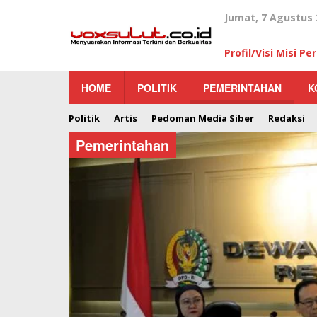
Lewati
Jumat, 7 Agustus 
ke
konten
Profil/Visi Misi P
HOME
POLITIK
PEMERINTAHAN
K
Politik
Artis
Pedoman Media Siber
Redaksi
Pemerintahan