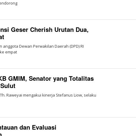
mendorong
ensi Geser Cherish Urutan Dua,
at
on anggota Dewan Perwakilan Daerah (DPD) RI
 ke empat
KB GMIM, Senator yang Totalitas
 Sulut
ys Th. Raweyai mengakui kinerja Stefanus Liow, selaku
tauan dan Evaluasi
an