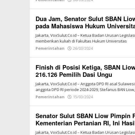
Redaksi
Vox
Dua Jam, Senator Sulut SBAN Liow
Sulut
pada Mahasiswa Hukum Universitas
Jakarta, VoxSulut.Co.id – Ketua Badan Urusan Legislasi
memberikan kuliah di Fakultas Hukum Universitas
Pemerintahan
26/03/2024
oleh
Redaksi
Vox
Finish di Posisi Ketiga, SBAN Li
Sulut
216.126 Pemilih Dasi Ungu
Jakarta, VoxSulut.Co.id – Anggota DPD RI asal Sulawes
anggota DPD RI periode 2024-2029, Stefanus BAN Liow,
Pemerintahan
15/03/2024
oleh
Redaksi
Vox
Senator Sulut SBAN Liow Pimpin
Sulut
Kementerian Pertanian RI, Ini Hasi
Jakarta, VoxSulut.Co.id – Ketua Badan Urusan Legisl