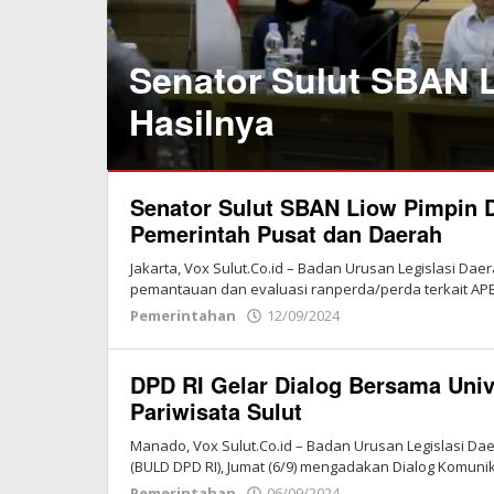
Senator Sulut SBAN L
Hasilnya
Pemerintahan
Senator Sulut SBAN Liow Pimpin D
16/10/2024
Pemerintah Pusat dan Daerah
oleh
Redaksi
Jakarta, Vox Sulut.Co.id – Badan Urusan Legislasi Dae
Vox
pemantauan dan evaluasi ranperda/perda terkait APB
Sulut
Pemerintahan
12/09/2024
oleh
Redaksi
Vox
DPD RI Gelar Dialog Bersama Unive
Sulut
Pariwisata Sulut
Manado, Vox Sulut.Co.id – Badan Urusan Legislasi D
(BULD DPD RI), Jumat (6/9) mengadakan Dialog Komuni
Pemerintahan
06/09/2024
oleh