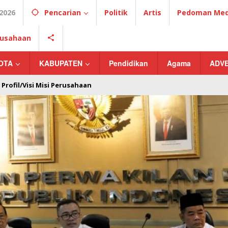
2026
Pencarian
Politik
Artis
Pedoman Medi
erusahaan
OTA
KABUPATEN
Pendidikan
Agama
ADV
Profil/Visi Misi Perusahaan