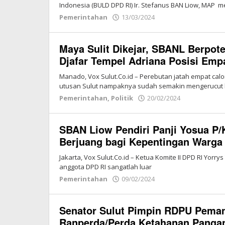
Indonesia (BULD DPD RI) Ir. Stefanus BAN Liow, MAP 
Pemerintahan
13/03/2024
oleh
Redaksi
Vox
Maya Sulit Dikejar, SBANL Berpot
Sulut
Djafar Tempel Adriana Posisi Emp
Manado, Vox Sulut.Co.id – Perebutan jatah empat cal
utusan Sulut nampaknya sudah semakin mengerucut
Pemerintahan
,
Politik
20/02/2024
oleh
Redaksi
Vox
SBAN Liow Pendiri Panji Yosua P/
Sulut
Berjuang bagi Kepentingan Warga
Jakarta, Vox Sulut.Co.id – Ketua Komite II DPD RI Yorr
anggota DPD RI sangatlah luar
Pemerintahan
09/02/2024
oleh
Redaksi
Vox
Senator Sulut Pimpin RDPU Peman
Sulut
Ranperda/Perda Ketahanan Pang