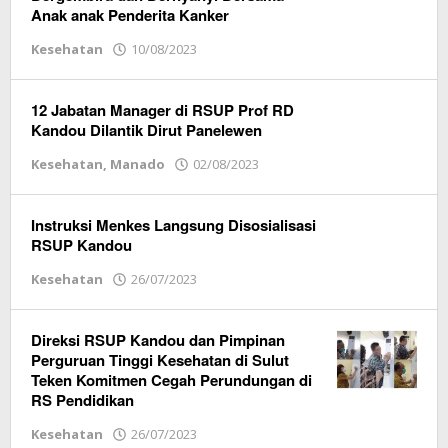
Anak anak Penderita Kanker
Kesehatan
10/08/2023
oleh
Redaksi
Vox
Sulut
12 Jabatan Manager di RSUP Prof RD
Kandou Dilantik Dirut Panelewen
Kesehatan
,
Manado
02/08/2023
oleh
Redaksi
Vox
Sulut
Instruksi Menkes Langsung Disosialisasi
RSUP Kandou
Kesehatan
26/07/2023
oleh
Redaksi
Vox
Sulut
Direksi RSUP Kandou dan Pimpinan
Perguruan Tinggi Kesehatan di Sulut
Teken Komitmen Cegah Perundungan di
RS Pendidikan
Kesehatan
26/07/2023
oleh