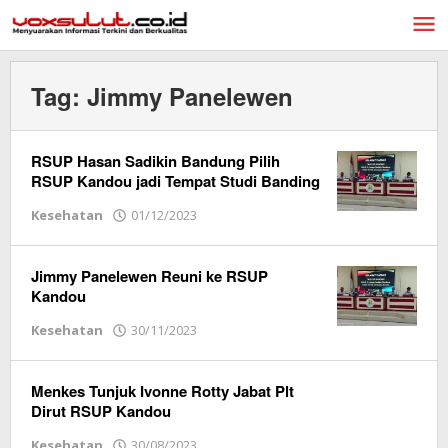
Lewati
ke
konten
Tag:
Jimmy Panelewen
RSUP Hasan Sadikin Bandung Pilih
RSUP Kandou jadi Tempat Studi Banding
Kesehatan
01/12/2023
oleh
Redaksi
Vox
Sulut
Jimmy Panelewen Reuni ke RSUP
Kandou
Kesehatan
30/11/2023
oleh
Redaksi
Vox
Sulut
Menkes Tunjuk Ivonne Rotty Jabat Plt
Dirut RSUP Kandou
Kesehatan
30/08/2023
oleh