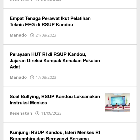
Redaksi
Vox
Sulut
Empat Tenaga Perawat Ikut Pelatihan
Teknis EEG di RSUP Kandou
Manado
21/08/2023
oleh
Redaksi
Vox
Sulut
Perayaan HUT RI di RSUP Kandou,
Jajaran Direksi Kompak Kenakan Pakaian
Adat
Manado
17/08/2023
oleh
Redaksi
Vox
Sulut
Soal Bullying, RSUP Kandou Laksanakan
Instruksi Menkes
Kesehatan
11/08/2023
oleh
Redaksi
Vox
Sulut
Kunjungi RSUP Kandou, Isteri Menkes RI
Bergembira dan Bernyanyi Bersama