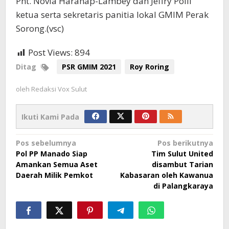
Pnt. Novia Harahap-Lambey dan Jeffry Polii
ketua serta sekretaris panitia lokal GMIM Perak
Sorong.(vsc)
Post Views:
894
Ditag
PSR GMIM 2021
Roy Roring
oleh
Redaksi Vox Sulut
Ikuti Kami Pada
Navigasi
Pos sebelumnya
Pos berikutnya
Pol PP Manado Siap
Tim Sulut United
pos
Amankan Semua Aset
disambut Tarian
Daerah Milik Pemkot
Kabasaran oleh Kawanua
di Palangkaraya