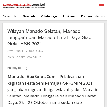
Lewati
ke
konten
Beranda
Daerah
Olahraga
Hukum
Pemerintahan
Wilayah Manado Selatan, Manado
Tenggara dan Manado Barat Daya Siap
Gelar PSR 2021
02/10/2021
oleh
-
894 Dilihat
Redaksi
oleh
Redaksi Vox Sulut
Vox
Sulut
Pnt Roy Roring
Manado, VoxSulut.Com
– Pelaksanaan
kegiatan Pesta Seni Remaja (PSR) GMIM 2021
yang akan digelar di tiga wilayah yakni Manado
Selatan, Manado Tenggara dan Manado Barat
Daya, 28 – 29 Oktober nanti sudah siap