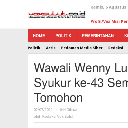
Lewati
Kamis, 6 Agustus 
ke
konten
Profil/Visi Misi P
HOME
POLITIK
PEMERINTAHAN
K
Politik
Artis
Pedoman Media Siber
Redaksi
Wawali Wenny Lum
Syukur ke-43 Se
Tomohon
02/07/2021
oleh
-
644 Dilihat
Redaksi
oleh
Redaksi Vox Sulut
Vox
Sulut