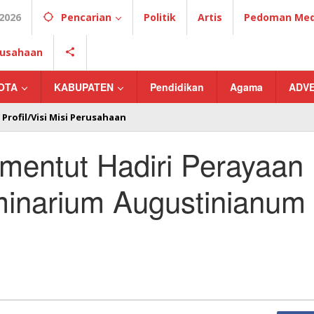
2026
Pencarian
Politik
Artis
Pedoman Medi
erusahaan
OTA
KABUPATEN
Pendidikan
Agama
ADV
Profil/Visi Misi Perusahaan
entut Hadiri Perayaan
minarium Augustinianum