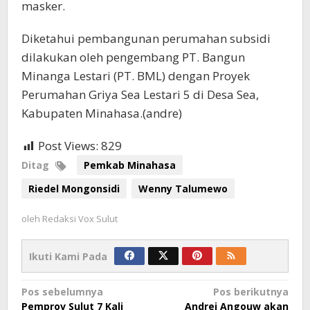
masker.
Diketahui pembangunan perumahan subsidi
dilakukan oleh pengembang PT. Bangun
Minanga Lestari (PT. BML) dengan Proyek
Perumahan Griya Sea Lestari 5 di Desa Sea,
Kabupaten Minahasa.(andre)
Post Views:
829
Ditag
Pemkab Minahasa
Riedel Mongonsidi
Wenny Talumewo
oleh
Redaksi Vox Sulut
Ikuti Kami Pada
Navigasi
Pos sebelumnya
Pos berikutnya
Pemprov Sulut 7 Kali
Andrei Angouw akan