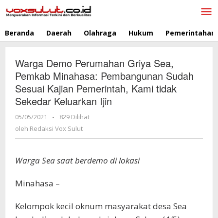
Lewati
ke
konten
Beranda
Daerah
Olahraga
Hukum
Pemerintahan
Warga Demo Perumahan Griya Sea,
Pemkab Minahasa: Pembangunan Sudah
Sesuai Kajian Pemerintah, Kami tidak
Sekedar Keluarkan Ijin
05/05/2021
oleh
-
829 Dilihat
Redaksi
oleh
Redaksi Vox Sulut
Vox
Sulut
Warga Sea saat berdemo di lokasi
Minahasa –
Kelompok kecil oknum masyarakat desa Sea