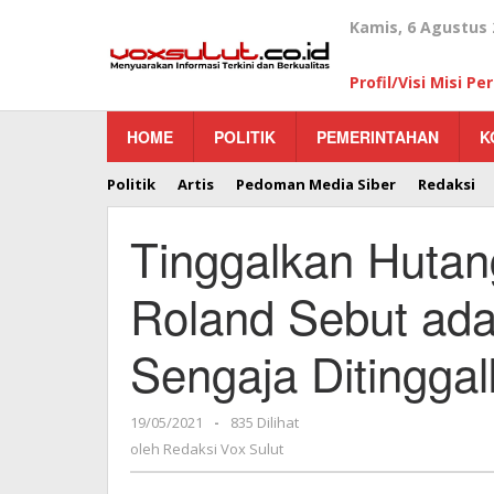
Lewati
Kamis, 6 Agustus 
ke
konten
Profil/Visi Misi P
HOME
POLITIK
PEMERINTAHAN
K
Politik
Artis
Pedoman Media Siber
Redaksi
Tinggalkan Hutan
Roland Sebut ad
Sengaja Ditingga
19/05/2021
oleh
-
835 Dilihat
Redaksi
oleh
Redaksi Vox Sulut
Vox
Sulut