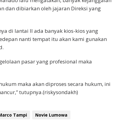
Manado lalu mengatakan, banyak kejanggalan
n dan dibiarkan oleh jajaran Direksi yang
a di lantai II ada banyak kios-kios yang
kedepan nanti tempat itu akan kami gunakan
d.
elolaan pasar yang profesional maka
hukum maka akan diproses secara hukum, ini
ancur,” tutupnya.(riskysondakh)
Marco Tampi
Novie Lumowa