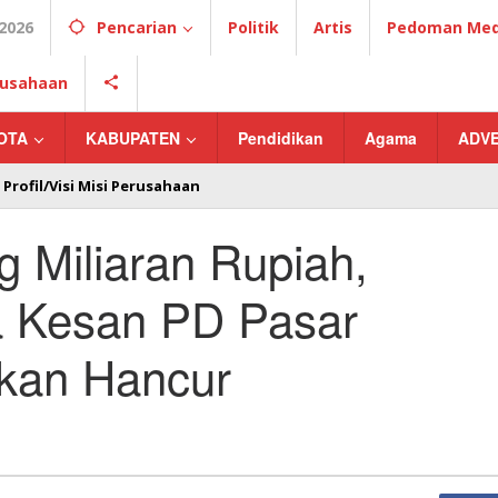
2026
Pencarian
Politik
Artis
Pedoman Medi
erusahaan
OTA
KABUPATEN
Pendidikan
Agama
ADV
Profil/Visi Misi Perusahaan
g Miliaran Rupiah,
a Kesan PD Pasar
lkan Hancur