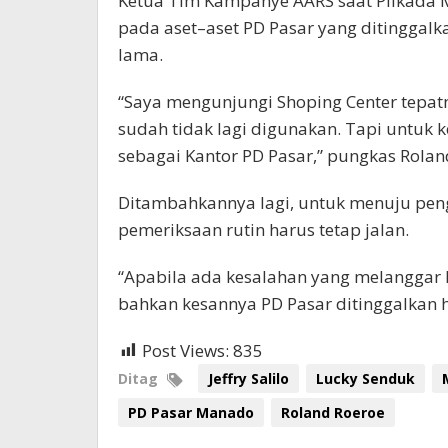
Ketua Tim Kampanye AARS saat Pilkada 
pada aset–aset PD Pasar yang ditinggalka
lama.
“Saya mengunjungi Shoping Center tepatny
sudah tidak lagi digunakan. Tapi untuk 
sebagai Kantor PD Pasar,” pungkas Rolan
Ditambahkannya lagi, untuk menuju peng
pemeriksaan rutin harus tetap jalan.
“Apabila ada kesalahan yang melanggar 
bahkan kesannya PD Pasar ditinggalkan h
Post Views:
835
Ditag
Jeffry Salilo
Lucky Senduk
PD Pasar Manado
Roland Roeroe