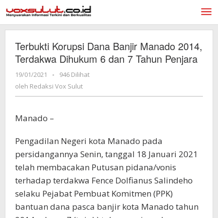
Lewati
ke
konten
Terbukti Korupsi Dana Banjir Manado 2014,
Terdakwa Dihukum 6 dan 7 Tahun Penjara
19/01/2021
oleh
-
946 Dilihat
Redaksi
oleh
Redaksi Vox Sulut
Vox
Sulut
Manado –
Pengadilan Negeri kota Manado pada
persidangannya Senin, tanggal 18 Januari 2021
telah membacakan Putusan pidana/vonis
terhadap terdakwa Fence Dolfianus Salindeho
selaku Pejabat Pembuat Komitmen (PPK)
bantuan dana pasca banjir kota Manado tahun