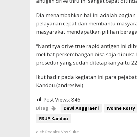
antigen drive thru ini sangat cepat ditinda
Dia menambahkan hal ini adalah bagia
pelayanan cepat dan membantu masyarak
masyarakat mendapatkan pilihan berag
“Nantinya drive true rapid antigen ini di
melihat perkembangan bisa saja dibuka 
prosedur yang sudah ditetapkan yaitu 220
Ikut hadir pada kegiatan ini para pejabat
Kandou.(andresiwi)
Post Views:
846
Ditag
Dewi Anggraeni
Ivonne Rotty
RSUP Kandou
oleh
Redaksi Vox Sulut