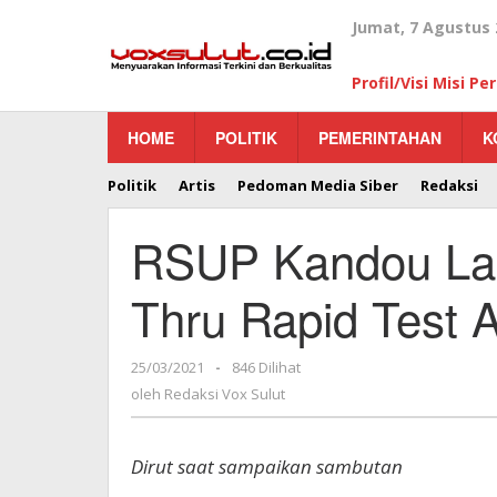
Lewati
Jumat, 7 Agustus 
ke
konten
Profil/Visi Misi P
HOME
POLITIK
PEMERINTAHAN
K
Politik
Artis
Pedoman Media Siber
Redaksi
RSUP Kandou Lau
Thru Rapid Test 
25/03/2021
oleh
-
846 Dilihat
Redaksi
oleh
Redaksi Vox Sulut
Vox
Sulut
Dirut saat sampaikan sambutan