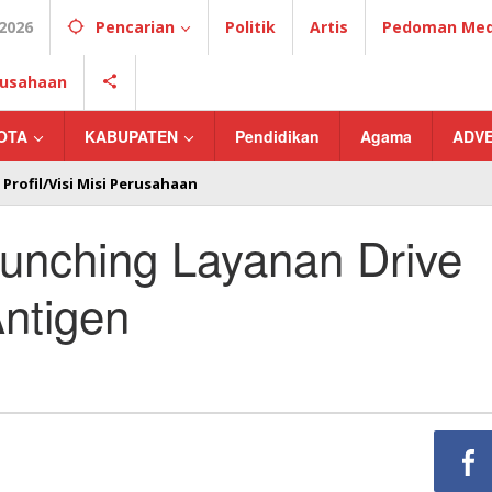
2026
Pencarian
Politik
Artis
Pedoman Medi
erusahaan
OTA
KABUPATEN
Pendidikan
Agama
ADV
Profil/Visi Misi Perusahaan
nching Layanan Drive
Antigen