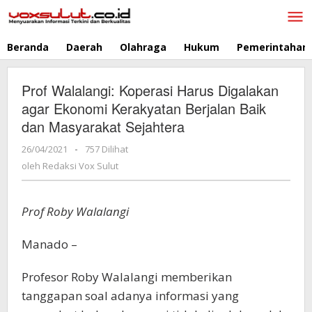
Lewati
ke
konten
Beranda
Daerah
Olahraga
Hukum
Pemerintahan
Prof Walalangi: Koperasi Harus Digalakan
agar Ekonomi Kerakyatan Berjalan Baik
dan Masyarakat Sejahtera
26/04/2021
oleh
-
757 Dilihat
Redaksi
oleh
Redaksi Vox Sulut
Vox
Sulut
Prof Roby Walalangi
Manado –
Profesor Roby Walalangi memberikan
tanggapan soal adanya informasi yang