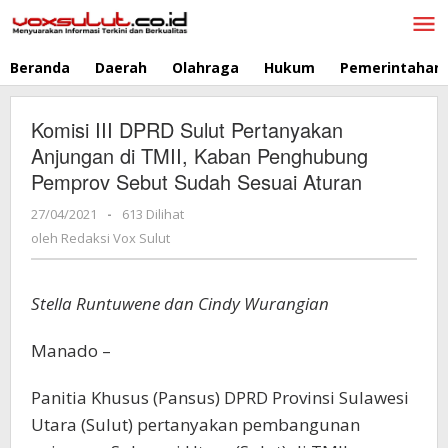
Lewati
ke
konten
Beranda
Daerah
Olahraga
Hukum
Pemerintahan
Komisi III DPRD Sulut Pertanyakan
Anjungan di TMII, Kaban Penghubung
Pemprov Sebut Sudah Sesuai Aturan
27/04/2021
oleh
-
613 Dilihat
Redaksi
oleh
Redaksi Vox Sulut
Vox
Sulut
Stella Runtuwene dan Cindy Wurangian
Manado –
Panitia Khusus (Pansus) DPRD Provinsi Sulawesi
Utara (Sulut) pertanyakan pembangunan