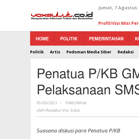
Lewati
Jumat, 7 Agustus 
ke
konten
Profil/Visi Misi P
HOME
POLITIK
PEMERINTAHAN
K
Politik
Artis
Pedoman Media Siber
Redaksi
Penatua P/KB G
Pelaksanaan SM
05/03/2021
oleh
-
1066 Dilihat
Redaksi
oleh
Redaksi Vox Sulut
Vox
Sulut
Suasana diskusi para Penatua P/KB