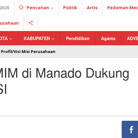
2026
Pencarian
Politik
Artis
Pedoman Medi
erusahaan
OTA
KABUPATEN
Pendidikan
Agama
ADV
Profil/Visi Misi Perusahaan
MIM di Manado Dukung
SI