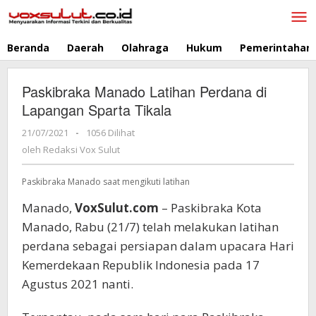
Lewati
ke
konten
Beranda
Daerah
Olahraga
Hukum
Pemerintahan
Paskibraka Manado Latihan Perdana di
Lapangan Sparta Tikala
21/07/2021
oleh
-
1056 Dilihat
Redaksi
oleh
Redaksi Vox Sulut
Vox
Sulut
Paskibraka Manado saat mengikuti latihan
Manado,
VoxSulut.com
– Paskibraka Kota
Manado, Rabu (21/7) telah melakukan latihan
perdana sebagai persiapan dalam upacara Hari
Kemerdekaan Republik Indonesia pada 17
Agustus 2021 nanti.