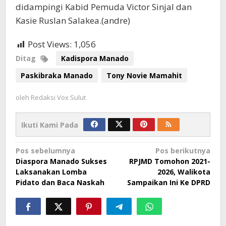
didampingi Kabid Pemuda Victor Sinjal dan
Kasie Ruslan Salakea.(andre)
Post Views:
1,056
Ditag
Kadispora Manado
Paskibraka Manado
Tony Novie Mamahit
oleh
Redaksi Vox Sulut
Ikuti Kami Pada
Navigasi
Pos sebelumnya
Pos berikutnya
Diaspora Manado Sukses
RPJMD Tomohon 2021-
pos
Laksanakan Lomba
2026, Walikota
Pidato dan Baca Naskah
Sampaikan Ini Ke DPRD