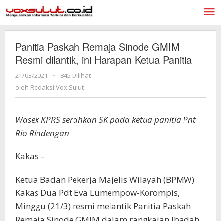
Lewati
ke
konten
Panitia Paskah Remaja Sinode GMIM
Resmi dilantik, ini Harapan Ketua Panitia
21/03/2021
oleh
-
845 Dilihat
Redaksi
oleh
Redaksi Vox Sulut
Vox
Sulut
Wasek KPRS serahkan SK pada ketua panitia Pnt
Rio Rindengan
Kakas –
Ketua Badan Pekerja Majelis Wilayah (BPMW)
Kakas Dua Pdt Eva Lumempow-Korompis,
Minggu (21/3) resmi melantik Panitia Paskah
Remaja Sinode GMIM dalam rangkaian Ibadah