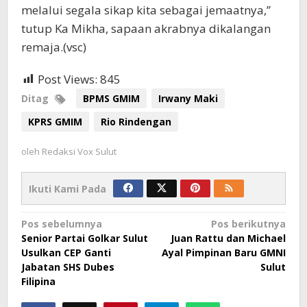
melalui segala sikap kita sebagai jemaatnya,”
tutup Ka Mikha, sapaan akrabnya dikalangan
remaja.(vsc)
Post Views:
845
Ditag
BPMS GMIM
Irwany Maki
KPRS GMIM
Rio Rindengan
oleh
Redaksi Vox Sulut
Ikuti Kami Pada
Navigasi
Pos sebelumnya
Pos berikutnya
Senior Partai Golkar Sulut
Juan Rattu dan Michael
pos
Usulkan CEP Ganti
Ayal Pimpinan Baru GMNI
Jabatan SHS Dubes
Sulut
Filipina