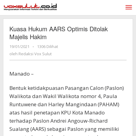
Lewati
ke
konten
Kuasa Hukum AARS Optimis Ditolak
Majelis Hakim
19/01/2021
oleh
-
1306 Dilihat
Redaksi
oleh
Redaksi Vox Sulut
Vox
Sulut
Manado –
Bentuk ketidakpuasan Pasangan Calon (Paslon)
Walikota dan Wakil Walikota nomor 4, Paula
Runtuwene dan Harley Mangindaan (PAHAM)
atas hasil penetapan KPU Kota Manado
terhadap Paslon Andrei Angouw-Richard
Sualang (AARS) sebagai Paslon yang memiliki