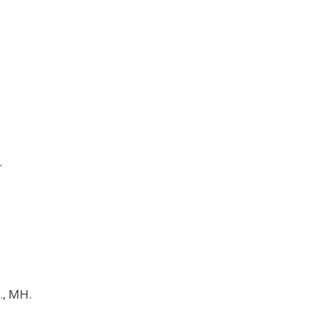
.
, MH.