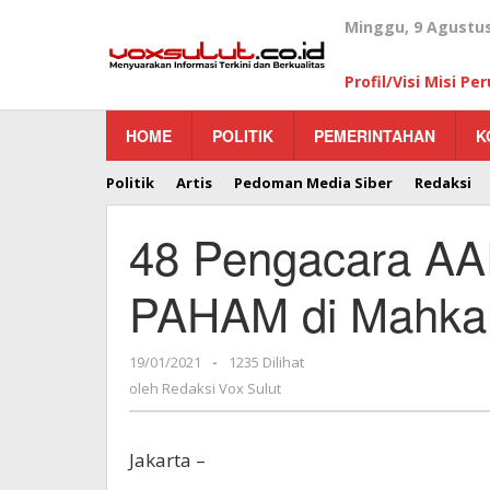
Lewati
Minggu, 9 Agustus
ke
konten
Profil/Visi Misi P
HOME
POLITIK
PEMERINTAHAN
K
Politik
Artis
Pedoman Media Siber
Redaksi
48 Pengacara AA
PAHAM di Mahkam
19/01/2021
oleh
-
1235 Dilihat
Redaksi
oleh
Redaksi Vox Sulut
Vox
Sulut
Jakarta –