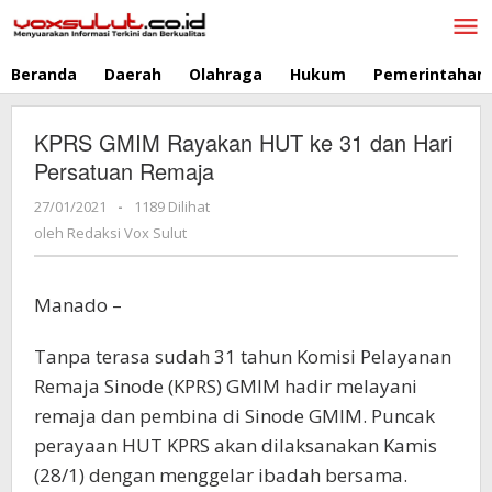
Lewati
ke
konten
Beranda
Daerah
Olahraga
Hukum
Pemerintahan
KPRS GMIM Rayakan HUT ke 31 dan Hari
Persatuan Remaja
27/01/2021
oleh
-
1189 Dilihat
Redaksi
oleh
Redaksi Vox Sulut
Vox
Sulut
Manado –
Tanpa terasa sudah 31 tahun Komisi Pelayanan
Remaja Sinode (KPRS) GMIM hadir melayani
remaja dan pembina di Sinode GMIM. Puncak
perayaan HUT KPRS akan dilaksanakan Kamis
(28/1) dengan menggelar ibadah bersama.