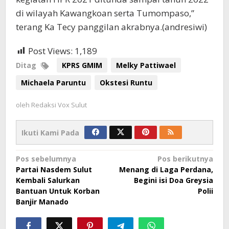
di wilayah Kawangkoan serta Tumompaso,”
terang Ka Tecy panggilan akrabnya.(andresiwi)
Post Views:
1,189
Ditag
KPRS GMIM
Melky Pattiwael
Michaela Paruntu
Okstesi Runtu
oleh
Redaksi Vox Sulut
Ikuti Kami Pada
Navigasi
Pos sebelumnya
Pos berikutnya
Partai Nasdem Sulut
Menang di Laga Perdana,
pos
Kembali Salurkan
Begini isi Doa Greysia
Bantuan Untuk Korban
Polii
Banjir Manado