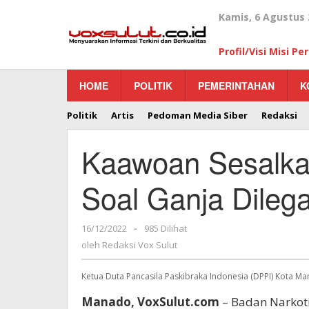
Lewati
Kamis, 6 Agustus 
ke
konten
Profil/Visi Misi P
HOME
POLITIK
PEMERINTAHAN
K
Politik
Artis
Pedoman Media Siber
Redaksi
Kaawoan Sesalka
Soal Ganja Dileg
16/12/2022
oleh
-
985 Dilihat
Redaksi
oleh
Redaksi Vox Sulut
Vox
Sulut
Ketua Duta Pancasila Paskibraka Indonesia (DPPI) Kota M
Manado, VoxSulut.com
– Badan Narkoti