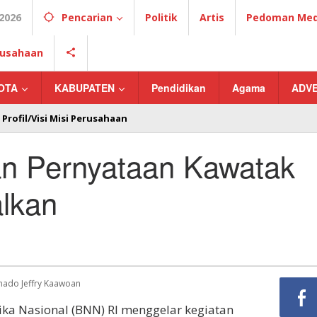
2026
Pencarian
Politik
Artis
Pedoman Medi
erusahaan
OTA
KABUPATEN
Pendidikan
Agama
ADV
Profil/Visi Misi Perusahaan
n Pernyataan Kawatak
alkan
anado Jeffry Kaawoan
ka Nasional (BNN) RI menggelar kegiatan