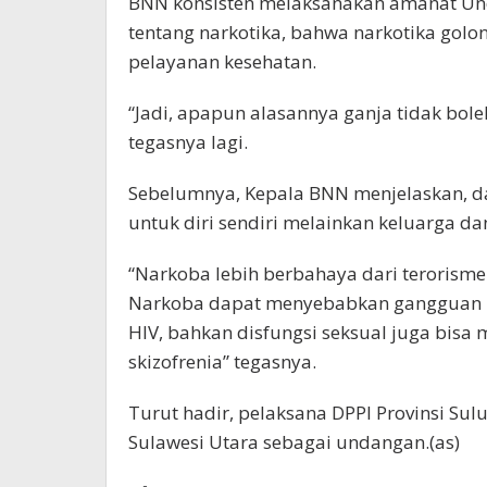
BNN konsisten melaksanakan amanat Un
tentang narkotika, bahwa narkotika golo
pelayanan kesehatan.
“Jadi, apapun alasannya ganja tidak bol
tegasnya lagi.
Sebelumnya, Kepala BNN menjelaskan, d
untuk diri sendiri melainkan keluarga d
“Narkoba lebih berbahaya dari terorisme. A
Narkoba dapat menyebabkan gangguan ke
HIV, bahkan disfungsi seksual juga bis
skizofrenia” tegasnya.
Turut hadir, pelaksana DPPI Provinsi Su
Sulawesi Utara sebagai undangan.(as)