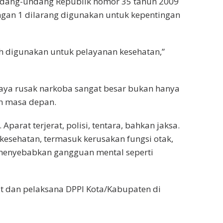
dang-undang Republik nomor 35 tahun 2009
ngan 1 dilarang digunakan untuk kepentingan
eh digunakan untuk pelayanan kesehatan,”
aya rusak narkoba sangat besar bukan hanya
an masa depan.
parat terjerat, polisi, tentara, bahkan jaksa.
sehatan, termasuk kerusakan fungsi otak,
a menyebabkan gangguan mental seperti
lut dan pelaksana DPPI Kota/Kabupaten di