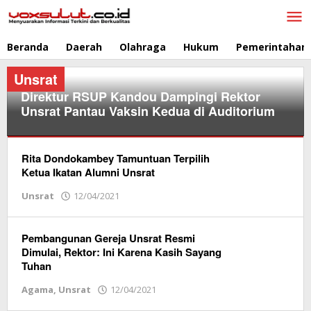
Lewati
ke
konten
Beranda
Daerah
Olahraga
Hukum
Pemerintahan
Unsrat
Direktur RSUP Kandou Dampingi Rektor
Unsrat Pantau Vaksin Kedua di Auditorium
Unsrat
Rita Dondokambey Tamuntuan Terpilih
Ketua Ikatan Alumni Unsrat
20/04/2021
oleh
Unsrat
12/04/2021
oleh
Redaksi
Redaksi
Vox
Vox
Sulut
Sulut
Pembangunan Gereja Unsrat Resmi
Dimulai, Rektor: Ini Karena Kasih Sayang
Tuhan
Agama
,
Unsrat
12/04/2021
oleh
Redaksi