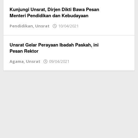
Vox
Sulut
Kunjungi Unsrat, Dirjen Dikti Bawa Pesan
Menteri Pendidikan dan Kebudayaan
Pendidikan
,
Unsrat
10/04/2021
oleh
Redaksi
Vox
Sulut
Unsrat Gelar Perayaan Ibadah Paskah, ini
Pesan Rektor
Agama
,
Unsrat
09/04/2021
oleh
Redaksi
Vox
Sulut