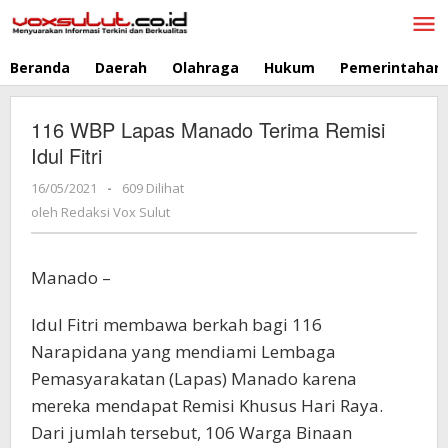
Lewati
ke
konten
Beranda
Daerah
Olahraga
Hukum
Pemerintahan
116 WBP Lapas Manado Terima Remisi
Idul Fitri
16/05/2021
oleh
-
609 Dilihat
Redaksi
oleh
Redaksi Vox Sulut
Vox
Sulut
Manado –
Idul Fitri membawa berkah bagi 116
Narapidana yang mendiami Lembaga
Pemasyarakatan (Lapas) Manado karena
mereka mendapat Remisi Khusus Hari Raya.
Dari jumlah tersebut, 106 Warga Binaan