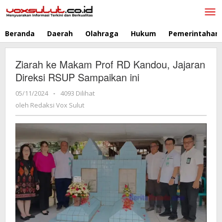
Lewati
ke
konten
Beranda
Daerah
Olahraga
Hukum
Pemerintahan
Ziarah ke Makam Prof RD Kandou, Jajaran
Direksi RSUP Sampaikan ini
05/11/2024
oleh
-
4093 Dilihat
Redaksi
oleh
Redaksi Vox Sulut
Vox
Sulut