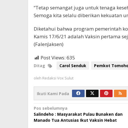
“Tetap semangat juga untuk tenaga kese
Semoga kita selalu diberikan kekuatan unt
Diketahui bahwa program pemerintah kota
Kamis 17/6/21 adalah Vaksin pertama se
(FalenJaksen)
Post Views:
635
Ditag
Carol Senduk
Pemkot Tomoh
oleh
Redaksi Vox Sulut
Ikuti Kami Pada
Navigasi
Pos sebelumnya
Salindeho : Masyarakat Pulau Bunaken dan
pos
Manado Tua Antusias Ikut Vaksin Hebat