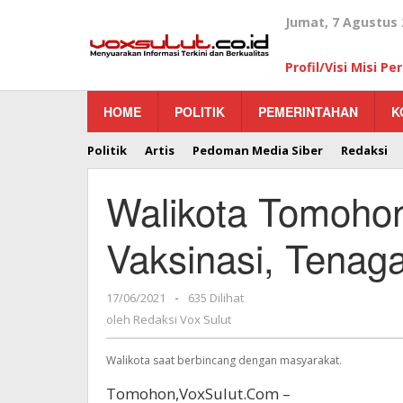
Lewati
Jumat, 7 Agustus 
ke
konten
Profil/Visi Misi P
HOME
POLITIK
PEMERINTAHAN
K
Politik
Artis
Pedoman Media Siber
Redaksi
Walikota Tomohon
Vaksinasi, Tenag
17/06/2021
oleh
-
635 Dilihat
Redaksi
oleh
Redaksi Vox Sulut
Vox
Sulut
Walikota saat berbincang dengan masyarakat.
Tomohon,VoxSulut.Com –