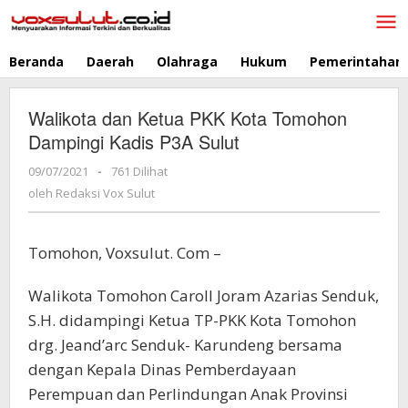
Lewati
ke
konten
Beranda
Daerah
Olahraga
Hukum
Pemerintahan
Walikota dan Ketua PKK Kota Tomohon
Dampingi Kadis P3A Sulut
09/07/2021
oleh
-
761 Dilihat
Redaksi
oleh
Redaksi Vox Sulut
Vox
Sulut
Tomohon, Voxsulut. Com –
Walikota Tomohon Caroll Joram Azarias Senduk,
S.H. didampingi Ketua TP-PKK Kota Tomohon
drg. Jeand’arc Senduk- Karundeng bersama
dengan Kepala Dinas Pemberdayaan
Perempuan dan Perlindungan Anak Provinsi