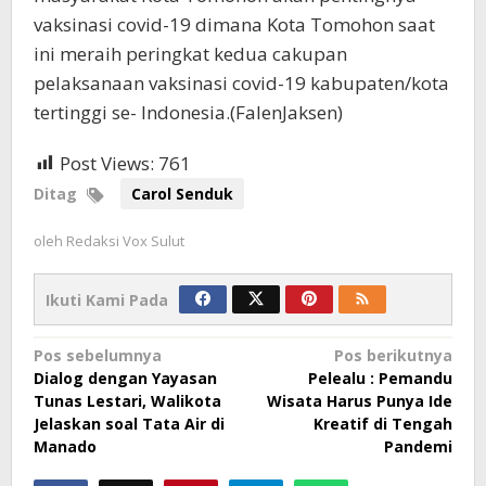
vaksinasi covid-19 dimana Kota Tomohon saat
ini meraih peringkat kedua cakupan
pelaksanaan vaksinasi covid-19 kabupaten/kota
tertinggi se- Indonesia.(FalenJaksen)
Post Views:
761
Ditag
Carol Senduk
oleh
Redaksi Vox Sulut
Ikuti Kami Pada
Navigasi
Pos sebelumnya
Pos berikutnya
Dialog dengan Yayasan
Pelealu : Pemandu
pos
Tunas Lestari, Walikota
Wisata Harus Punya Ide
Jelaskan soal Tata Air di
Kreatif di Tengah
Manado
Pandemi