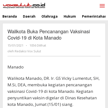
Lewati
ke
konten
Beranda
Daerah
Olahraga
Hukum
Pemerintahan
Walikota Buka Pencanangan Vaksinasi
Covid-19 di Kota Manado
15/01/2021
oleh
-
1056 Dilihat
Redaksi
oleh
Redaksi Vox Sulut
Vox
Sulut
Manado
Walikota Manado, DR. Ir. GS Vicky Lumentut, SH,
M.Si, DEA, membuka kegiatan pencanangan
vaksinasi Covid-19 di kota Manado. Kegiatan
penyuntikan vaksin digelar di Dinas Kesehatan
kota Manado, Jumat (15/01) siang.