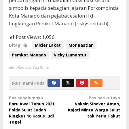
pencanangan ini dilakukan vaksinasi secara
simbolis kepada sebagian jajaran Forkompinda
Kota Manado dan pejabat esalon II di
lingkungan Pemkot Manado.(riskysondakh)
Post Views:
1,056
Ditag
Micler Lakat
Mor Bastian
Pemkot Manado
Vicky Lumentut
oleh
Redaksi Vox Sulut
Ikuti Kami Pada
Navigasi
Pos sebelumnya
Pos berikutnya
Baru Awal Tahun 2021,
Vaksin Sinovac Aman,
pos
Polda Sulut Sudah
Kajati Minta Warga Sulut
Ringkus 16 Kasus Judi
tak Perlu Takut
Togel