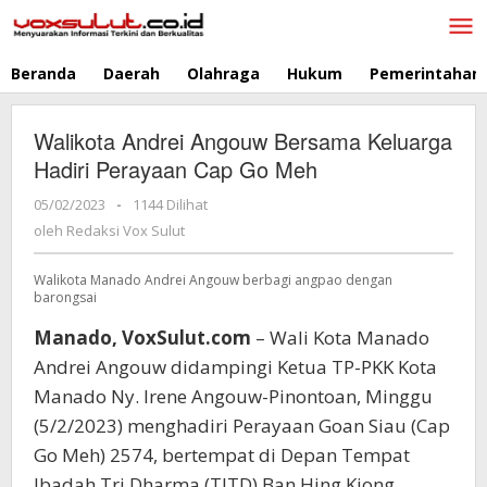
Lewati
ke
konten
Beranda
Daerah
Olahraga
Hukum
Pemerintahan
Walikota Andrei Angouw Bersama Keluarga
Hadiri Perayaan Cap Go Meh
05/02/2023
oleh
-
1144 Dilihat
Redaksi
oleh
Redaksi Vox Sulut
Vox
Sulut
Walikota Manado Andrei Angouw berbagi angpao dengan
barongsai
Manado, VoxSulut.com
– Wali Kota Manado
Andrei Angouw didampingi Ketua TP-PKK Kota
Manado Ny. Irene Angouw-Pinontoan, Minggu
(5/2/2023) menghadiri Perayaan Goan Siau (Cap
Go Meh) 2574, bertempat di Depan Tempat
Ibadah Tri Dharma (TITD) Ban Hing Kiong