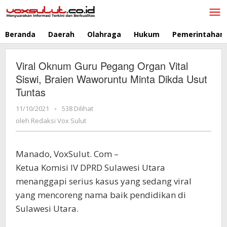
Lewati
ke
konten
Beranda
Daerah
Olahraga
Hukum
Pemerintahan
Viral Oknum Guru Pegang Organ Vital
Siswi, Braien Waworuntu Minta Dikda Usut
Tuntas
11/10/2021
oleh
-
538 Dilihat
Redaksi
oleh
Redaksi Vox Sulut
Vox
Sulut
Manado, VoxSulut. Com –
Ketua Komisi IV DPRD Sulawesi Utara
menanggapi serius kasus yang sedang viral
yang mencoreng nama baik pendidikan di
Sulawesi Utara.