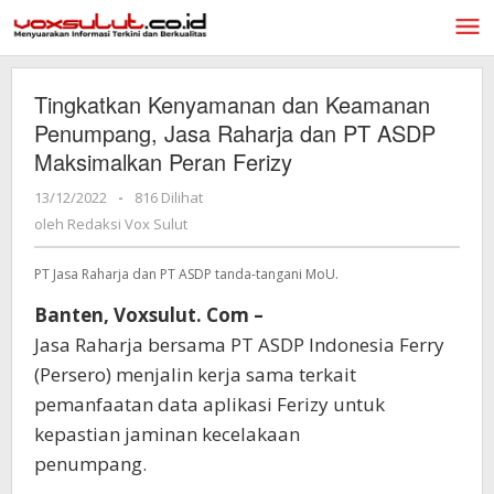
Lewati
ke
konten
Tingkatkan Kenyamanan dan Keamanan
Penumpang, Jasa Raharja dan PT ASDP
Maksimalkan Peran Ferizy
13/12/2022
oleh
-
816 Dilihat
Redaksi
oleh
Redaksi Vox Sulut
Vox
Sulut
PT Jasa Raharja dan PT ASDP tanda-tangani MoU.
Banten, Voxsulut. Com –
Jasa Raharja bersama PT ASDP Indonesia Ferry
(Persero) menjalin kerja sama terkait
pemanfaatan data aplikasi Ferizy untuk
kepastian jaminan kecelakaan
penumpang.