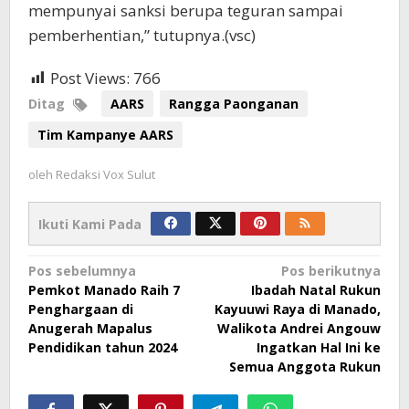
mempunyai sanksi berupa teguran sampai
pemberhentian,” tutupnya.(vsc)
Post Views:
766
Ditag
AARS
Rangga Paonganan
Tim Kampanye AARS
oleh
Redaksi Vox Sulut
Ikuti Kami Pada
Navigasi
Pos sebelumnya
Pos berikutnya
Pemkot Manado Raih 7
Ibadah Natal Rukun
pos
Penghargaan di
Kayuuwi Raya di Manado,
Anugerah Mapalus
Walikota Andrei Angouw
Pendidikan tahun 2024
Ingatkan Hal Ini ke
Semua Anggota Rukun