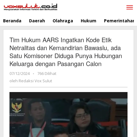
Lewati
ke
konten
Beranda
Daerah
Olahraga
Hukum
Pemerintahan
Tim Hukum AARS Ingatkan Kode Etik
Netralitas dan Kemandirian Bawaslu, ada
Satu Komisoner Diduga Punya Hubungan
Keluarga dengan Pasangan Calon
07/12/2024
oleh
-
766 Dilihat
Redaksi
oleh
Redaksi Vox Sulut
Vox
Sulut