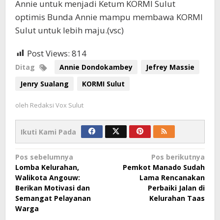
Annie untuk menjadi Ketum KORMI Sulut
optimis Bunda Annie mampu membawa KORMI
Sulut untuk lebih maju.(vsc)
Post Views:
814
Ditag
Annie Dondokambey
Jefrey Massie
Jenry Sualang
KORMI Sulut
oleh
Redaksi Vox Sulut
Ikuti Kami Pada
Navigasi
Pos sebelumnya
Pos berikutnya
Lomba Kelurahan,
Pemkot Manado Sudah
pos
Walikota Angouw:
Lama Rencanakan
Berikan Motivasi dan
Perbaiki Jalan di
Semangat Pelayanan
Kelurahan Taas
Warga