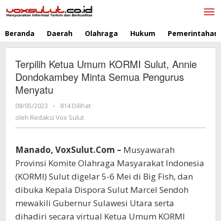
Lewati
ke
konten
Beranda
Daerah
Olahraga
Hukum
Pemerintahan
Terpilih Ketua Umum KORMI Sulut, Annie
Dondokambey Minta Semua Pengurus
Menyatu
08/05/2023
oleh
-
814 Dilihat
Redaksi
oleh
Redaksi Vox Sulut
Vox
Sulut
Manado, VoxSulut.Com –
Musyawarah
Provinsi Komite Olahraga Masyarakat Indonesia
(KORMI) Sulut digelar 5-6 Mei di Big Fish, dan
dibuka Kepala Dispora Sulut Marcel Sendoh
mewakili Gubernur Sulawesi Utara serta
dihadiri secara virtual Ketua Umum KORMI