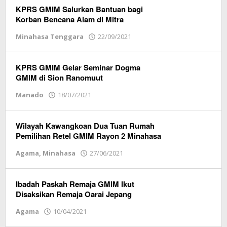
Sulut
KPRS GMIM Salurkan Bantuan bagi
Korban Bencana Alam di Mitra
Minahasa Tenggara
22/09/2021
oleh
Redaksi
Vox
Sulut
KPRS GMIM Gelar Seminar Dogma
GMIM di Sion Ranomuut
Manado
18/07/2021
oleh
Redaksi
Vox
Sulut
Wilayah Kawangkoan Dua Tuan Rumah
Pemilihan Retel GMIM Rayon 2 Minahasa
Agama
,
Minahasa
27/06/2021
oleh
Redaksi
Vox
Sulut
Ibadah Paskah Remaja GMIM Ikut
Disaksikan Remaja Oarai Jepang
Agama
10/04/2021
oleh
Redaksi