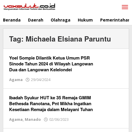
Lewati
ke
konten
Beranda
Daerah
Olahraga
Hukum
Pemerintahan
Tag:
Michaela Elsiana Paruntu
Yoel Sompie Dilantik Ketua Umum PSR
Sinode Tahun 2024 di Wilayah Langowan
Dua dan Langowan Kelelondei
Agama
29/04/2024
oleh
Redaksi
Vox
Sulut
Ibadah Syukur HUT ke 35 Remaja GMIM
Bethesda Ranotana, Pnt Mikha Ingatkan
Kesetiaan Remaja dalam Melayani Tuhan
Agama
,
Manado
02/06/2023
oleh
Redaksi
Vox