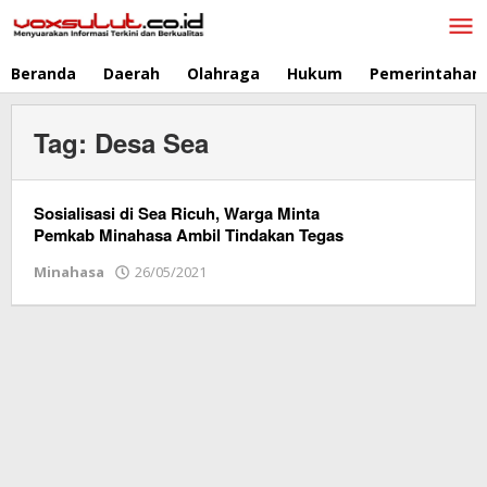
Lewati
ke
konten
Beranda
Daerah
Olahraga
Hukum
Pemerintahan
Tag:
Desa Sea
Sosialisasi di Sea Ricuh, Warga Minta
Pemkab Minahasa Ambil Tindakan Tegas
Minahasa
26/05/2021
oleh
Redaksi
Vox
Sulut