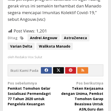
gerak virus ini semakin terhambat dan Manado
segera mencapai Imunitas Kolektif Covid-19,”
sebut Angouw.(vsc)
Post Views:
1,201
Ditag
Andrei Angouw
AstraZeneca
Varian Delta
Walikota Manado
oleh
Redaksi Vox Sulut
Ikuti Kami Pada
Navigasi
Pos sebelumnya
Pos berikutnya
Pemkot Tomohon Gelar
Teken Kerjasama
pos
Sosialisasi Permendagri
dengan Unima, Pemkot
77 Tahun 2020 untuk
Tomohon Garap
Pengelola Keuangan
Beasiswa Untuk
ASN,Guru dan