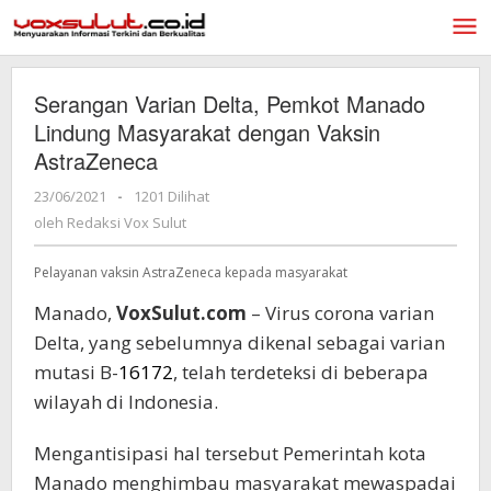
Lewati
ke
konten
Serangan Varian Delta, Pemkot Manado
Lindung Masyarakat dengan Vaksin
AstraZeneca
23/06/2021
oleh
-
1201 Dilihat
Redaksi
oleh
Redaksi Vox Sulut
Vox
Sulut
Pelayanan vaksin AstraZeneca kepada masyarakat
Manado,
VoxSulut.com
– Virus corona varian
Delta, yang sebelumnya dikenal sebagai varian
mutasi B-
16172
, telah terdeteksi di beberapa
wilayah di Indonesia.
Mengantisipasi hal tersebut Pemerintah kota
Manado menghimbau masyarakat mewaspadai