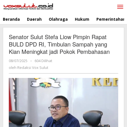
Lewati
ke
konten
Beranda
Daerah
Olahraga
Hukum
Pemerintahan
Senator Sulut Stefa Liow Pimpin Rapat
BULD DPD RI, Timbulan Sampah yang
Kian Meningkat jadi Pokok Pembahasan
08/07/2025
oleh
-
604 Dilihat
Redaksi
oleh
Redaksi Vox Sulut
Vox
Sulut