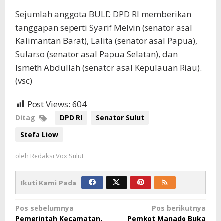
Sejumlah anggota BULD DPD RI memberikan
tanggapan seperti Syarif Melvin (senator asal
Kalimantan Barat), Lalita (senator asal Papua),
Sularso (senator asal Papua Selatan), dan
Ismeth Abdullah (senator asal Kepulauan Riau).
(vsc)
Post Views:
604
Ditag
DPD RI
Senator Sulut
Stefa Liow
oleh
Redaksi Vox Sulut
Ikuti Kami Pada
Navigasi
Pos sebelumnya
Pos berikutnya
Pemerintah Kecamatan,
Pemkot Manado Buka