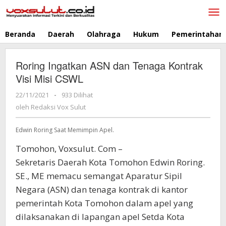
Lewati
ke
konten
Beranda
Daerah
Olahraga
Hukum
Pemerintahan
Roring Ingatkan ASN dan Tenaga Kontrak
Visi Misi CSWL
22/11/2021
oleh
-
933 Dilihat
Redaksi
oleh
Redaksi Vox Sulut
Vox
Sulut
Edwin Roring Saat Memimpin Apel.
Tomohon, Voxsulut. Com –
Sekretaris Daerah Kota Tomohon Edwin Roring.
SE., ME memacu semangat Aparatur Sipil
Negara (ASN) dan tenaga kontrak di kantor
pemerintah Kota Tomohon dalam apel yang
dilaksanakan di lapangan apel Setda Kota