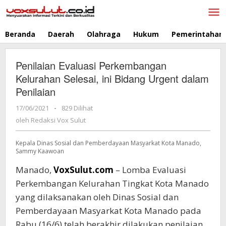
Lewati
ke
konten
Beranda
Daerah
Olahraga
Hukum
Pemerintahan
Penilaian Evaluasi Perkembangan
Kelurahan Selesai, ini Bidang Urgent dalam
Penilaian
17/06/2021
oleh
-
829 Dilihat
Redaksi
oleh
Redaksi Vox Sulut
Vox
Sulut
Kepala Dinas Sosial dan Pemberdayaan Masyarkat Kota Manado,
Sammy Kaawoan
Manado,
VoxSulut.com
– Lomba Evaluasi
Perkembangan Kelurahan Tingkat Kota Manado
yang dilaksanakan oleh Dinas Sosial dan
Pemberdayaan Masyarkat Kota Manado pada
Rabu (16/6) telah berakhir dilakukan penilaian