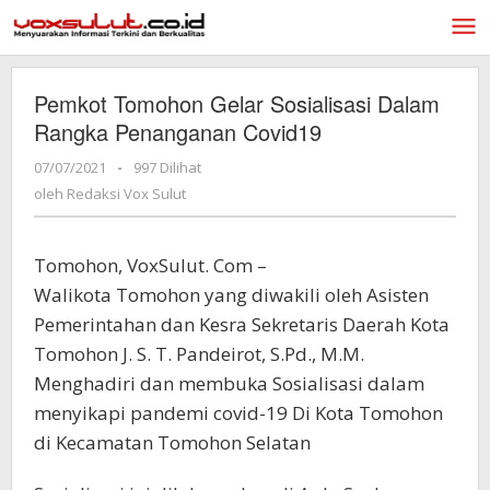
Lewati
ke
konten
Pemkot Tomohon Gelar Sosialisasi Dalam
Rangka Penanganan Covid19
07/07/2021
oleh
-
997 Dilihat
Redaksi
oleh
Redaksi Vox Sulut
Vox
Sulut
Tomohon, VoxSulut. Com –
Walikota Tomohon yang diwakili oleh Asisten
Pemerintahan dan Kesra Sekretaris Daerah Kota
Tomohon J. S. T. Pandeirot, S.Pd., M.M.
Menghadiri dan membuka Sosialisasi dalam
menyikapi pandemi covid-19 Di Kota Tomohon
di Kecamatan Tomohon Selatan