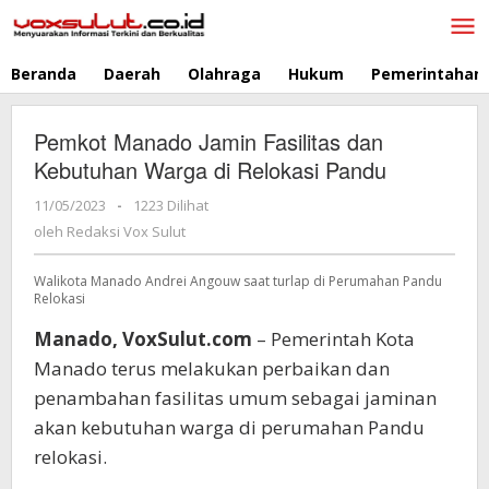
Lewati
ke
konten
Beranda
Daerah
Olahraga
Hukum
Pemerintahan
Pemkot Manado Jamin Fasilitas dan
Kebutuhan Warga di Relokasi Pandu
11/05/2023
oleh
-
1223 Dilihat
Redaksi
oleh
Redaksi Vox Sulut
Vox
Sulut
Walikota Manado Andrei Angouw saat turlap di Perumahan Pandu
Relokasi
Manado, VoxSulut.com
– Pemerintah Kota
Manado terus melakukan perbaikan dan
penambahan fasilitas umum sebagai jaminan
akan kebutuhan warga di perumahan Pandu
relokasi.