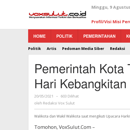
Lewati
Minggu, 9 Agustus
ke
konten
Profil/Visi Misi P
HOME
POLITIK
PEMERINTAHAN
K
Politik
Artis
Pedoman Media Siber
Redaksi
Pemerintah Kota 
Hari Kebangkitan
20/05/2021
oleh
-
603 Dilihat
Redaksi
oleh
Redaksi Vox Sulut
Vox
Sulut
Walikota dan Wakil Walikota saat mengikuti Upacara Harki
Tomohon, VoxSulut.Com –