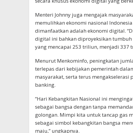
secara khusus ekonomi digital yang ber
Menteri Johnny juga mengajak masyara
memulihkan ekonomi nasional Indonesia.
dimanfaatkan adalah ekonomi digital. “D
digital ini bahkan diproyeksikan tumbu
yang mencapai 253 triliun, menjadi 337 t
Menurut Menkominfo, peningkatan jumlah
terlepas dari kebijakan pemerintah dala
masyarakat, serta terus mengakselerasi p
banking.
“Hari Kebangkitan Nasional ini menging
sebagai bangsa dengan tanpa memandang
golongan. Mimpi kita untuk tancap ga
sebagai simbol kebangkitan bangsa menuj
maju,” ungkapnya.