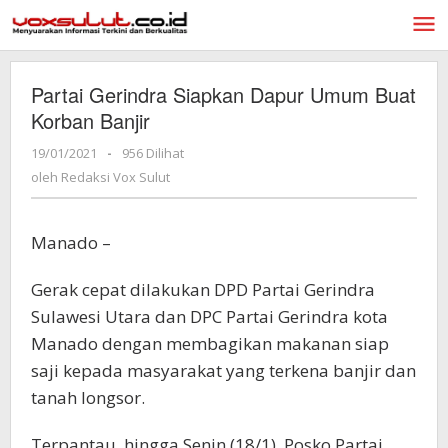
Lewati
ke
konten
Partai Gerindra Siapkan Dapur Umum Buat
Korban Banjir
19/01/2021
oleh
-
956 Dilihat
Redaksi
oleh
Redaksi Vox Sulut
Vox
Sulut
Manado –
Gerak cepat dilakukan DPD Partai Gerindra
Sulawesi Utara dan DPC Partai Gerindra kota
Manado dengan membagikan makanan siap
saji kepada masyarakat yang terkena banjir dan
tanah longsor.
Terpantau, hingga Senin (18/1), Posko Partai