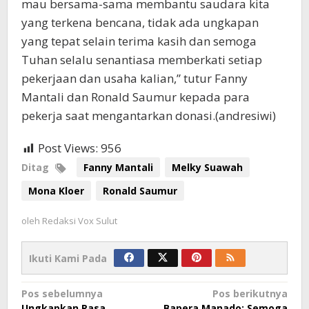
mau bersama-sama membantu saudara kita
yang terkena bencana, tidak ada ungkapan
yang tepat selain terima kasih dan semoga
Tuhan selalu senantiasa memberkati setiap
pekerjaan dan usaha kalian,” tutur Fanny
Mantali dan Ronald Saumur kepada para
pekerja saat mengantarkan donasi.(andresiwi)
Post Views:
956
Ditag
Fanny Mantali
Melky Suawah
Mona Kloer
Ronald Saumur
oleh
Redaksi Vox Sulut
Ikuti Kami Pada
Navigasi
Pos sebelumnya
Pos berikutnya
Ungkapkan Rasa
Bapera Manado: Semoga