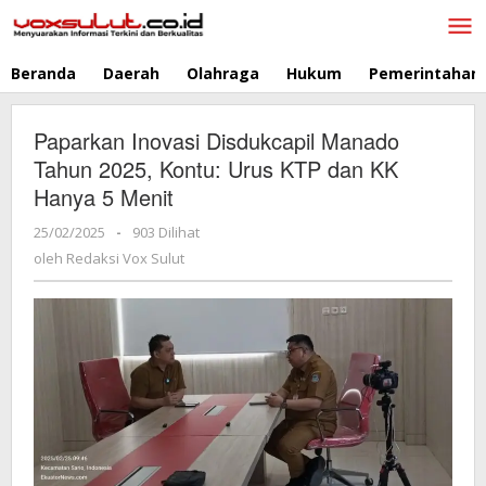
Lewati
ke
konten
Beranda
Daerah
Olahraga
Hukum
Pemerintahan
Paparkan Inovasi Disdukcapil Manado
Tahun 2025, Kontu: Urus KTP dan KK
Hanya 5 Menit
25/02/2025
oleh
-
903 Dilihat
Redaksi
oleh
Redaksi Vox Sulut
Vox
Sulut