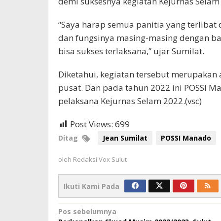
demi suksesnya kegiatan Kejurnas Selam
“Saya harap semua panitia yang terlibat
dan fungsinya masing-masing dengan baik
bisa sukses terlaksana,” ujar Sumilat.
Diketahui, kegiatan tersebut merupakan
pusat. Dan pada tahun 2022 ini POSSI Ma
pelaksana Kejurnas Selam 2022.(vsc)
Post Views:
699
Ditag
Jean Sumilat
POSSI Manado
oleh
Redaksi Vox Sulut
Ikuti Kami Pada
Navigasi
Pos sebelumnya