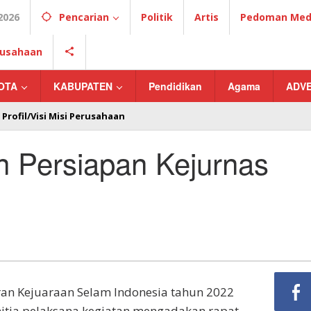
2026
Pencarian
Politik
Artis
Pedoman Medi
erusahaan
OTA
KABUPATEN
Pendidikan
Agama
ADV
Profil/Visi Misi Perusahaan
n Persiapan Kejurnas
an Kejuaraan Selam Indonesia tahun 2022
itia pelaksana kegiatan mengadakan rapat