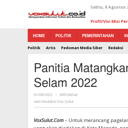
Lewati
Sabtu, 8 Agustus 
ke
konten
Profil/Visi Misi P
HOME
POLITIK
PEMERINTAHAN
K
Politik
Artis
Pedoman Media Siber
Redaksi
Panitia Matangka
Selam 2022
01/09/2022
oleh
-
699 Dilihat
Redaksi
oleh
Redaksi Vox Sulut
Vox
Sulut
VoxSulut.Com
– Untuk merancang pagelar
yang akan diadakan di Kota Manado, pan