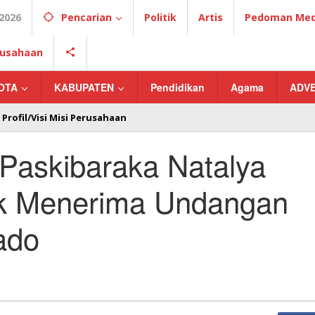
2026
Pencarian
Politik
Artis
Pedoman Medi
erusahaan
OTA
KABUPATEN
Pendidikan
Agama
ADV
Profil/Visi Misi Perusahaan
Paskibaraka Natalya
k Menerima Undangan
ado