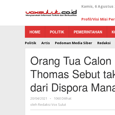
Lewati
Kamis, 6 Agustus 
ke
konten
Profil/Visi Misi P
HOME
POLITIK
PEMERINTAHAN
K
Politik
Artis
Pedoman Media Siber
Redaksi
Orang Tua Calon 
Thomas Sebut ta
dari Dispora Man
20/04/2021
oleh
-
1060 Dilihat
Redaksi
oleh
Redaksi Vox Sulut
Vox
Sulut