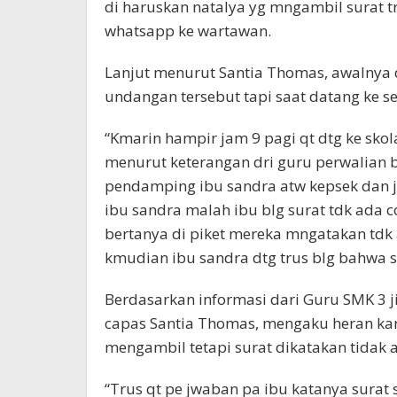
di haruskan natalya yg mngambil surat tr
whatsapp ke wartawan.
Lanjut menurut Santia Thomas, awalnya 
undangan tersebut tapi saat datang ke s
“Kmarin hampir jam 9 pagi qt dtg ke skol
menurut keterangan dri guru perwalian 
pendamping ibu sandra atw kepsek dan ja
ibu sandra malah ibu blg surat tdk ada c
bertanya di piket mereka mngatakan tdk 
kmudian ibu sandra dtg trus blg bahwa su
Berdasarkan informasi dari Guru SMK 3 j
capas Santia Thomas, mengaku heran k
mengambil tetapi surat dikatakan tidak 
“Trus qt pe jwaban pa ibu katanya surat