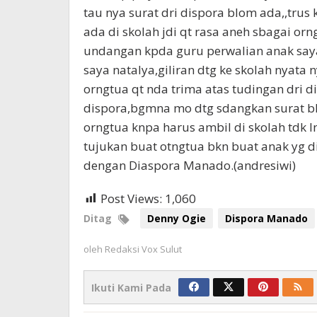
tau nya surat dri dispora blom ada,,tru
ada di skolah jdi qt rasa aneh sbagai or
undangan kpda guru perwalian anak say
saya natalya,giliran dtg ke skolah nyata 
orngtua qt nda trima atas tudingan dri 
dispora,bgmna mo dtg sdangkan surat bl
orngtua knpa harus ambil di skolah tdk l
tujukan buat otngtua bkn buat anak yg d
dengan Diaspora Manado.(andresiwi)
Post Views:
1,060
Ditag
Denny Ogie
Dispora Manado
oleh
Redaksi Vox Sulut
Ikuti Kami Pada