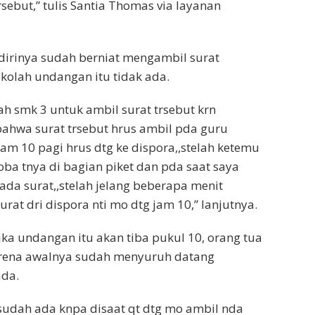
sebut,” tulis Santia Thomas via layanan
dirinya sudah berniat mengambil surat
ekolah undangan itu tidak ada.
ah smk 3 untuk ambil surat trsebut krn
bahwa surat trsebut hrus ambil pda guru
m 10 pagi hrus dtg ke dispora,,stelah ketemu
oba tnya di bagian piket dan pda saat saya
ada surat,,stelah jelang beberapa menit
rat dri dispora nti mo dtg jam 10,” lanjutnya.
ika undangan itu akan tiba pukul 10, orang tua
arena awalnya sudah menyuruh datang
ada.
 sudah ada knpa disaat qt dtg mo ambil nda