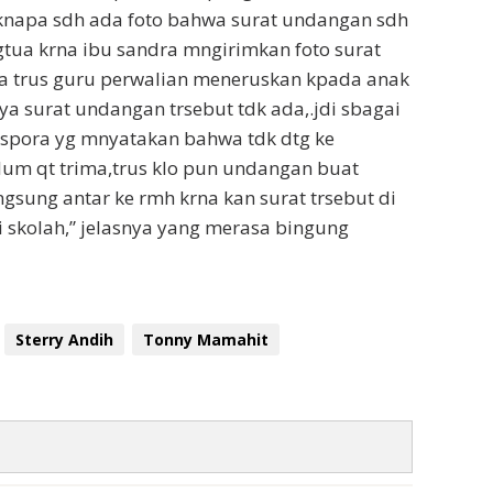
s knapa sdh ada foto bahwa surat undangan sdh
ngtua krna ibu sandra mngirimkan foto surat
a trus guru perwalian meneruskan kpada anak
nya surat undangan trsebut tdk ada,.jdi sbagai
dispora yg mnyatakan bahwa tdk dtg ke
um qt trima,trus klo pun undangan buat
ngsung antar ke rmh krna kan surat trsebut di
i skolah,” jelasnya yang merasa bingung
Sterry Andih
Tonny Mamahit