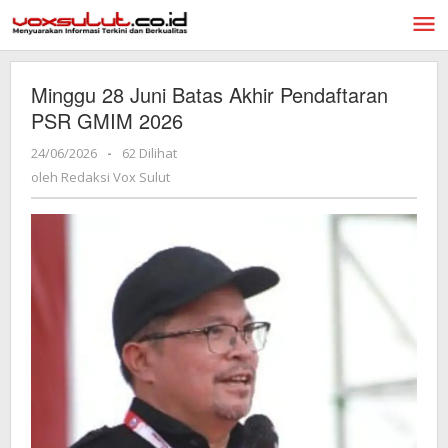
Lewati
ke
konten
Minggu 28 Juni Batas Akhir Pendaftaran
PSR GMIM 2026
24/06/2026
oleh
-
62 Dilihat
Redaksi
oleh
Redaksi Vox Sulut
Vox
Sulut