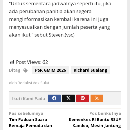
“Untuk sementara jadwalnya seperti itu, jika
ada perubahan panitia akan segera
menginformasikan kembali karena ini juga
menyesuaikan dengan jumlah peserta yang
akan ikut,” sebut Steven.(vsc)
Post Views:
62
Ditag
PSR GMIM 2026
Richard Sualang
oleh
Redaksi Vox Sulut
Ikuti Kami Pada
Navigasi
Pos sebelumnya
Pos berikutnya
Tim Paduan Suara
Kemenkes RI Bantu RSUP
pos
Remaja Pemuda dan
Kandou, Mesin Jantung