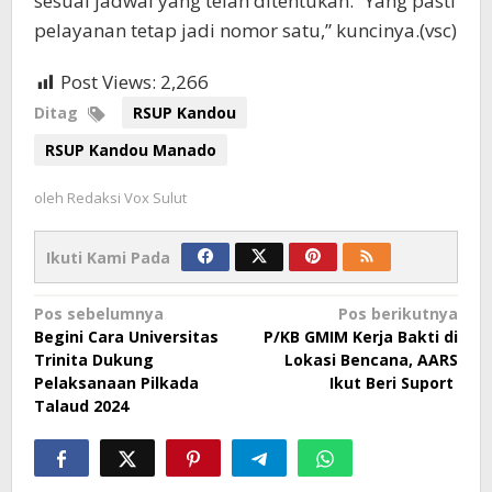
sesuai jadwal yang telah ditentukan. “Yang pasti
pelayanan tetap jadi nomor satu,” kuncinya.(vsc)
Post Views:
2,266
Ditag
RSUP Kandou
RSUP Kandou Manado
oleh
Redaksi Vox Sulut
Ikuti Kami Pada
Navigasi
Pos sebelumnya
Pos berikutnya
Begini Cara Universitas
P/KB GMIM Kerja Bakti di
pos
Trinita Dukung
Lokasi Bencana, AARS
Pelaksanaan Pilkada
Ikut Beri Suport
Talaud 2024