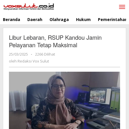
Lewati
ke
konten
Beranda
Daerah
Olahraga
Hukum
Pemerintahan
Libur Lebaran, RSUP Kandou Jamin
Pelayanan Tetap Maksimal
25/03/2025
oleh
-
2266 Dilihat
Redaksi
oleh
Redaksi Vox Sulut
Vox
Sulut