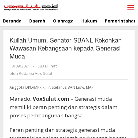
Lewati
ke
konten
Beranda
Daerah
Olahraga
Hukum
Pemerintahan
Kuliah Umum, Senator SBANL Kokohkan
Wawasan Kebangsaan kepada Generasi
Muda
13/09/2021
oleh
-
583 Dilihat
Redaksi
oleh
Redaksi Vox Sulut
Vox
Sulut
Anggota DPD/MPR RI, Ir. Stefanus BAN Liow, MAP
Manado,
VoxSulut.com
– Generasi muda
memiliki peran penting dan strategis dalam
proses pembangunan bangsa.
Peran penting dan strategis generasi muda