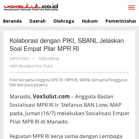
Lewati
ke
konten
Beranda
Daerah
Olahraga
Hukum
Pemerintahan
Kolaborasi dengan PIKI, SBANL Jelaskan
Soal Empat Pilar MPR RI
24/07/2021
oleh
-
1060 Dilihat
Redaksi
oleh
Redaksi Vox Sulut
Vox
Sulut
Foto bersama Anggota DPD RI / MPR RI, SBANL bersama Penggurus
PIKI dan para peserta
Manado,
VoxSulut.com
– Anggota Badan
Sosialisasi MPR RI Ir. Stefanus BAN Liow, MAP
pada, Jumat (16/7) melakukan Sosialisasi Empat
Pilar MPR RI di Manado.
Kegiatan MPR RI kerja sama dengan Lembaga