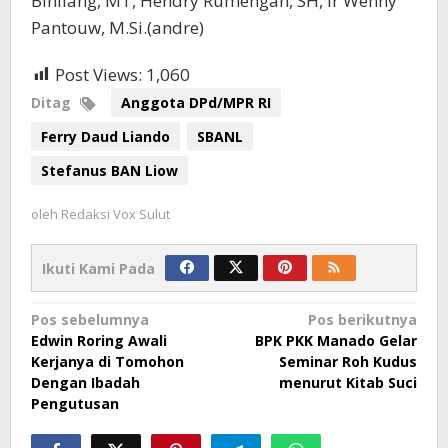
Binilang, MT, Hendry Rumengan, SH, Ir Wenny
Pantouw, M.Si.(andre)
Post Views:
1,060
Ditag
Anggota DPd/MPR RI
Ferry Daud Liando
SBANL
Stefanus BAN Liow
oleh
Redaksi Vox Sulut
Ikuti Kami Pada
Navigasi
Pos sebelumnya
Pos berikutnya
Edwin Roring Awali
BPK PKK Manado Gelar
pos
Kerjanya di Tomohon
Seminar Roh Kudus
Dengan Ibadah
menurut Kitab Suci
Pengutusan