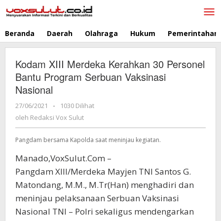
Lewati
ke
konten
Beranda
Daerah
Olahraga
Hukum
Pemerintahan
Kodam XIII Merdeka Kerahkan 30 Personel
Bantu Program Serbuan Vaksinasi
Nasional
27/06/2021
oleh
-
1030 Dilihat
Redaksi
oleh
Redaksi Vox Sulut
Vox
Sulut
Pangdam bersama Kapolda saat meninjau kegiatan.
Manado,VoxSulut.Com –
Pangdam XIII/Merdeka Mayjen TNI Santos G.
Matondang, M.M., M.Tr(Han) menghadiri dan
meninjau pelaksanaan Serbuan Vaksinasi
Nasional TNI – Polri sekaligus mendengarkan