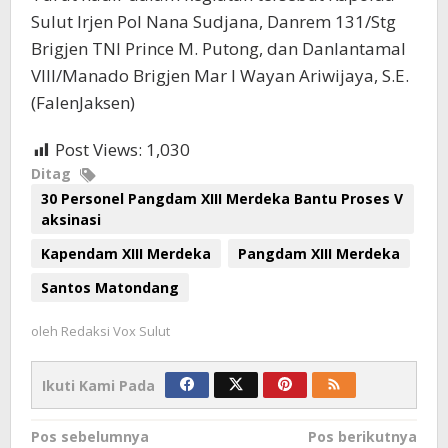
Sulut Irjen Pol Nana Sudjana, Danrem 131/Stg
Brigjen TNI Prince M. Putong, dan Danlantamal
VIII/Manado Brigjen Mar I Wayan Ariwijaya, S.E.
(FalenJaksen)
Post Views:
1,030
Ditag
30 Personel Pangdam XIII Merdeka Bantu Proses V
aksinasi
Kapendam XIII Merdeka
Pangdam XIII Merdeka
Santos Matondang
oleh
Redaksi Vox Sulut
Ikuti Kami Pada
Navigasi
Pos sebelumnya
Pos berikutnya