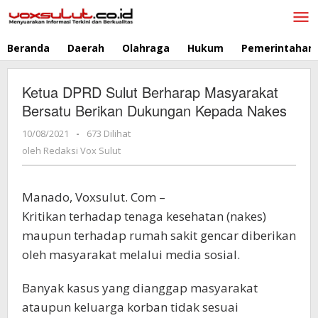
Lewati
ke
konten
Beranda
Daerah
Olahraga
Hukum
Pemerintahan
Ketua DPRD Sulut Berharap Masyarakat
Bersatu Berikan Dukungan Kepada Nakes
10/08/2021
oleh
-
673 Dilihat
Redaksi
oleh
Redaksi Vox Sulut
Vox
Sulut
Manado, Voxsulut. Com –
Kritikan terhadap tenaga kesehatan (nakes)
maupun terhadap rumah sakit gencar diberikan
oleh masyarakat melalui media sosial.
Banyak kasus yang dianggap masyarakat
ataupun keluarga korban tidak sesuai