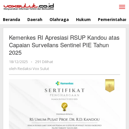
Lewati
ke
konten
Beranda
Daerah
Olahraga
Hukum
Pemerintahan
Kemenkes RI Apresiasi RSUP Kandou atas
Capaian Surveilans Sentinel PIE Tahun
2025
18/12/2025
oleh
-
291 Dilihat
Redaksi
oleh
Redaksi Vox Sulut
Vox
Sulut