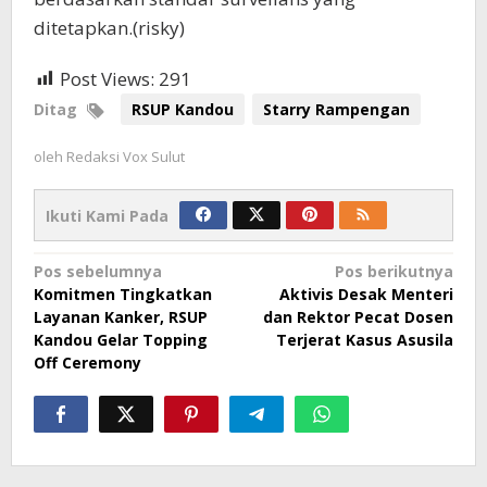
ditetapkan.(risky)
Post Views:
291
Ditag
RSUP Kandou
Starry Rampengan
oleh
Redaksi Vox Sulut
Ikuti Kami Pada
Navigasi
Pos sebelumnya
Pos berikutnya
Komitmen Tingkatkan
Aktivis Desak Menteri
pos
Layanan Kanker, RSUP
dan Rektor Pecat Dosen
Kandou Gelar Topping
Terjerat Kasus Asusila
Off Ceremony